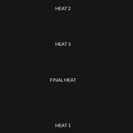
LAPS : 3
HEAT 2
POSITION : 4
POINTS : 40
LAPS : 0
HEAT 3
POSITION : 1
POINTS : 50
LAPS : 3
FINAL HEAT
POSITION : 2
POINTS : 138
LAPS : 5
261
HEAT 1
POSITION : 3