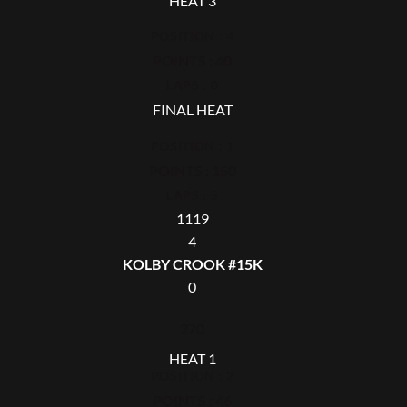
HEAT 3
POSITION : 4
POINTS : 40
LAPS : 0
FINAL HEAT
POSITION : 1
POINTS : 150
LAPS : 5
1119
4
KOLBY CROOK #15K
0
270
HEAT 1
POSITION : 2
POINTS : 46