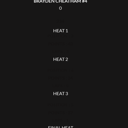
BRAYDEN CHEATHAM #4
0
234
HEAT 1
POSITION : 3
POINTS : 43
LAPS : 3
HEAT 2
POSITION : 6
POINTS : 34
LAPS : 0
HEAT 3
POSITION : 5
POINTS : 37
LAPS : 1
FINAL HEAT