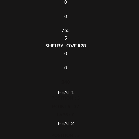
0
0
765
5
SHELBY LOVE #28
0
0
240
HEAT 1
POSITION : 5
POINTS : 37
LAPS : 0
HEAT 2
POSITION : 5