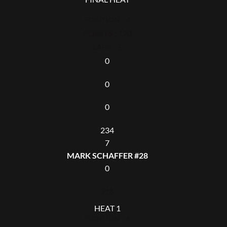
POSITION : 4
POINTS : 120
LAPS : 5
0
0
0
234
7
MARK SCHAFFER #28
0
216
HEAT 1
POSITION : 6