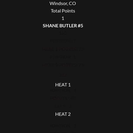
Windsor, CO
Total Points
1
SHANE BUTLER #5
150
POSITION: 1
HEAT 1 POINTS: 75
POSITION: 1
HEAT 2 POINTS: 75
262
HEAT 1
POSITION : 4
POINTS : 40
LAPS : 3
HEAT 2
POSITION : 3